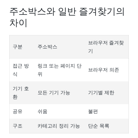
주소박스와 일반 즐겨찾기의
차이
브라우저 즐겨찾
구분
주소박스
기
접근 방
링크 또는 페이지 단
브라우저 의존
식
위
기기 호
모든 기기 가능
기기별 제한
환
공유
쉬움
불편
구조
카테고리 정리 가능
단순 목록