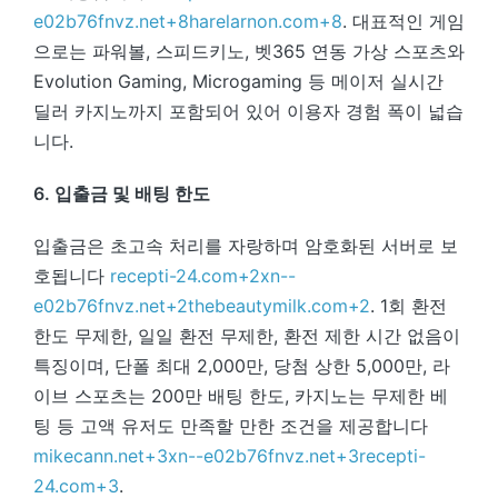
e02b76fnvz.net
+8
harelarnon.com
+8
.
대표적인 게임
으로는 파워볼, 스피드키노, 벳365 연동 가상 스포츠와
Evolution Gaming, Microgaming 등 메이저 실시간
딜러 카지노까지 포함되어 있어 이용자 경험 폭이 넓습
니다.
6. 입출금 및 배팅 한도
입출금은 초고속 처리를 자랑하며 암호화된 서버로 보
호됩니다
recepti-24.com
+2
xn--
e02b76fnvz.net
+2
thebeautymilk.com
+2
.
1회 환전
한도 무제한, 일일 환전 무제한, 환전 제한 시간 없음이
특징이며, 단폴 최대 2,000만, 당첨 상한 5,000만, 라
이브 스포츠는 200만 배팅 한도, 카지노는 무제한 베
팅 등 고액 유저도 만족할 만한 조건을 제공합니다
mikecann.net
+3
xn--e02b76fnvz.net
+3
recepti-
24.com
+3
.