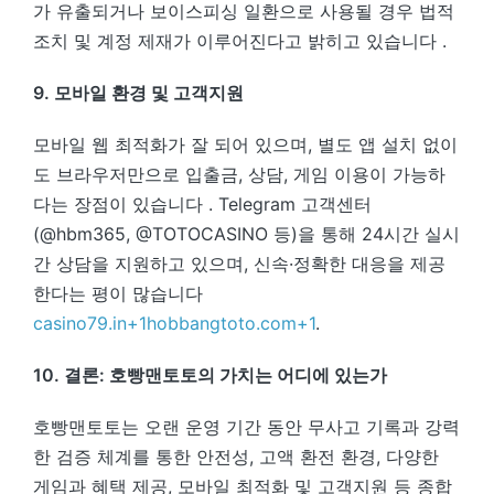
가 유출되거나 보이스피싱 일환으로 사용될 경우 법적
조치 및 계정 제재가 이루어진다고 밝히고 있습니다
.
9. 모바일 환경 및 고객지원
모바일 웹 최적화가 잘 되어 있으며, 별도 앱 설치 없이
도 브라우저만으로 입출금, 상담, 게임 이용이 가능하
다는 장점이 있습니다
.
Telegram 고객센터
(@hbm365, @TOTOCASINO 등)을 통해 24시간 실시
간 상담을 지원하고 있으며, 신속·정확한 대응을 제공
한다는 평이 많습니다
casino79.in
+1
hobbangtoto.com
+1
.
10. 결론: 호빵맨토토의 가치는 어디에 있는가
호빵맨토토는 오랜 운영 기간 동안 무사고 기록과 강력
한 검증 체계를 통한 안전성, 고액 환전 환경, 다양한
게임과 혜택 제공, 모바일 최적화 및 고객지원 등 종합