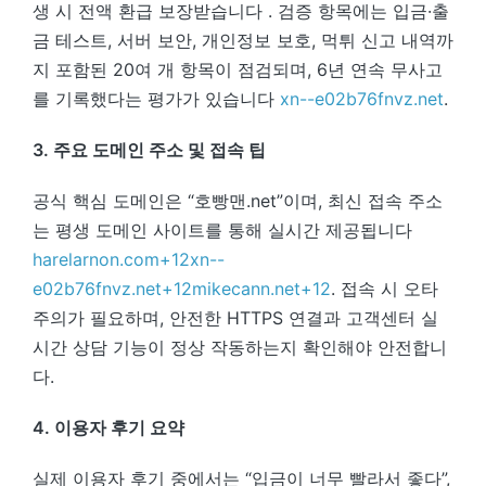
생 시 전액 환급 보장받습니다
.
검증 항목에는 입금·출
금 테스트, 서버 보안, 개인정보 보호, 먹튀 신고 내역까
지 포함된 20여 개 항목이 점검되며, 6년 연속 무사고
를 기록했다는 평가가 있습니다
xn--e02b76fnvz.net
.
3. 주요 도메인 주소 및 접속 팁
공식 핵심 도메인은 “호빵맨.net”이며, 최신 접속 주소
는 평생 도메인 사이트를 통해 실시간 제공됩니다
harelarnon.com
+12
xn--
e02b76fnvz.net
+12
mikecann.net
+12
.
접속 시 오타
주의가 필요하며, 안전한 HTTPS 연결과 고객센터 실
시간 상담 기능이 정상 작동하는지 확인해야 안전합니
다.
4. 이용자 후기 요약
실제 이용자 후기 중에서는 “입금이 너무 빨라서 좋다”,