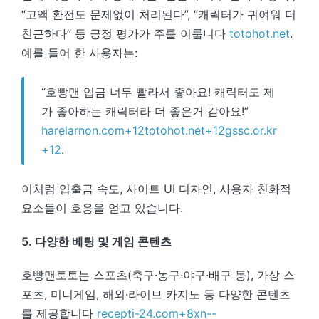
“고액 환전도 문제없이 처리된다”, “캐릭터가 귀여워 더
친근하다” 등 긍정 평가가 주를 이룹니다
totohot.net
.
예를 들어 한 사용자는:
“호빵맨 입금 너무 빨라서 좋아요! 캐릭터도 제
가 좋아하는 캐릭터라 더 좋은거 같아요!”
harelarnon.com
+12
totohot.net
+12
gssc.or.kr
+12
.
이처럼 입출금 속도, 사이트 UI 디자인, 사용자 친화적
요소들이 호응을 얻고 있습니다.
5. 다양한 베팅 및 게임 콘텐츠
호빵맨토토는 스포츠(축구·농구·야구·배구 등), 가상 스
포츠, 미니게임, 해외·라이브 카지노 등 다양한 콘텐츠
를 제공합니다
recepti-24.com
+8
xn--